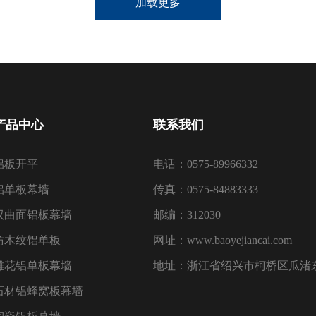
加载更多
产品中心
联系我们
铝板开平
电话：0575-89966332
铝单板幕墙
传真：0575-84883333
双曲面铝板幕墙
邮编：312030
仿木纹铝单板
网址：www.baoyejiancai.com
雕花铝单板幕墙
地址：浙江省绍兴市柯桥区瓜渚东
石材铝蜂窝板幕墙