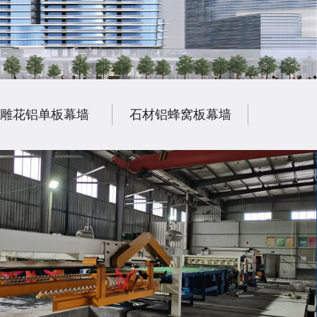
雕花铝单板幕墙
石材铝蜂窝板幕墙
陶瓷铝