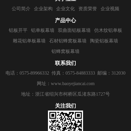
公司简介
企业架构
企业文化
资质荣誉
企业视频
产品中心
铝板开平
铝单板幕墙
双曲面铝板幕墙
仿木纹铝单板
雕花铝单板幕墙
石材铝蜂窝板幕墙
陶瓷铝板幕墙
铝蜂窝板幕墙
联系我们
电话：0575-89966332
传真：0575-84883333
邮编：312030
网址：www.baoyejiancai.com
地址：浙江省绍兴市柯桥区瓜渚东路1727号
关注我们