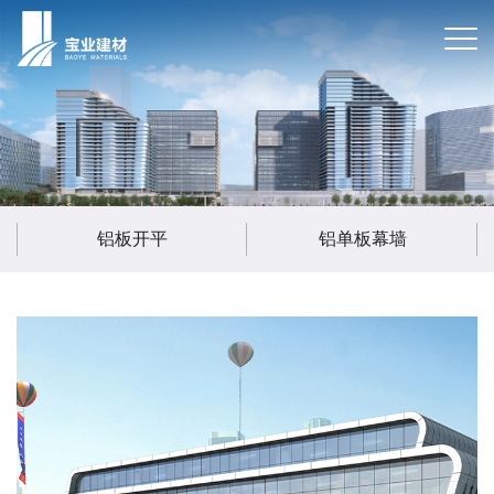
铝板开平
铝单板幕墙