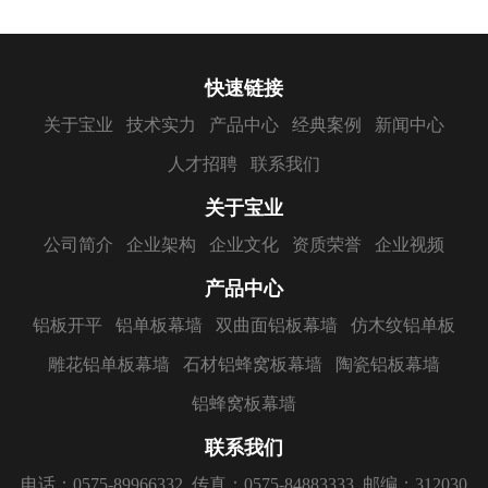
快速链接
关于宝业
技术实力
产品中心
经典案例
新闻中心
人才招聘
联系我们
关于宝业
公司简介
企业架构
企业文化
资质荣誉
企业视频
产品中心
铝板开平
铝单板幕墙
双曲面铝板幕墙
仿木纹铝单板
雕花铝单板幕墙
石材铝蜂窝板幕墙
陶瓷铝板幕墙
铝蜂窝板幕墙
联系我们
电话：0575-89966332
传真：0575-84883333
邮编：312030