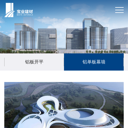
铝板开平
铝单板幕墙