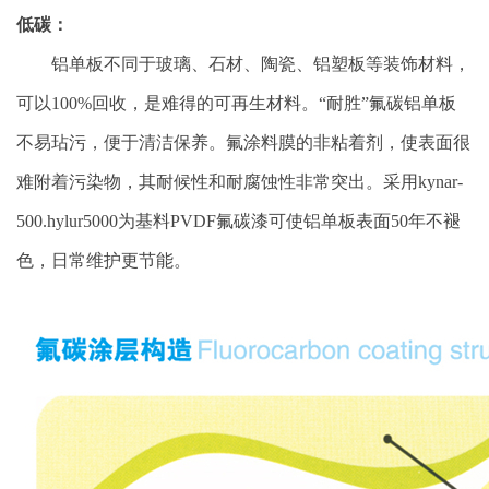
低碳：
铝单板不同于玻璃、石材、陶瓷、铝塑板等装饰材料，
可以100%回收，是难得的可再生材料。“耐胜”氟碳铝单板
不易玷污，便于清洁保养。氟涂料膜的非粘着剂，使表面很
难附着污染物，其耐候性和耐腐蚀性非常突出。采用kynar-
500.hylur5000为基料PVDF氟碳漆可使铝单板表面50年不褪
色，日常维护更节能。