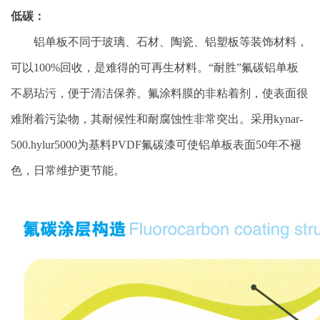
低碳：
铝单板不同于玻璃、石材、陶瓷、铝塑板等装饰材料，
可以100%回收，是难得的可再生材料。“耐胜”氟碳铝单板
不易玷污，便于清洁保养。氟涂料膜的非粘着剂，使表面很
难附着污染物，其耐候性和耐腐蚀性非常突出。采用kynar-
500.hylur5000为基料PVDF氟碳漆可使铝单板表面50年不褪
色，日常维护更节能。