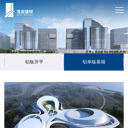
铝板开平
铝单板幕墙