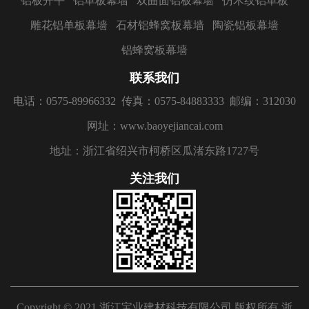
铝板开平
铝单板幕墙
双曲面铝板幕墙
仿木纹铝单板
雕花铝单板幕墙
石材铝蜂窝板幕墙
陶瓷铝板幕墙
铝蜂窝板幕墙
联系我们
电话：0575-89966332
传真：0575-84883333
邮编：312030
网址：www.baoyejiancai.com
地址：浙江省绍兴市柯桥区瓜渚东路1727号
关注我们
Copyright © 2021 浙江宝业建材科技有限公司 版权所有
浙