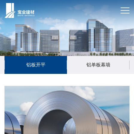
铝板开平
铝单板幕墙