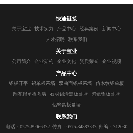
快速链接
关于宝业
技术实力
产品中心
经典案例
新闻中心
人才招聘
联系我们
关于宝业
公司简介
企业架构
企业文化
资质荣誉
企业视频
产品中心
铝板开平
铝单板幕墙
双曲面铝板幕墙
仿木纹铝单板
雕花铝单板幕墙
石材铝蜂窝板幕墙
陶瓷铝板幕墙
铝蜂窝板幕墙
联系我们
电话：0575-89966332
传真：0575-84883333
邮编：312030