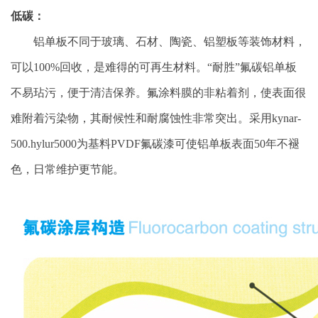
低碳：
铝单板不同于玻璃、石材、陶瓷、铝塑板等装饰材料，
可以100%回收，是难得的可再生材料。“耐胜”氟碳铝单板
不易玷污，便于清洁保养。氟涂料膜的非粘着剂，使表面很
难附着污染物，其耐候性和耐腐蚀性非常突出。采用kynar-
500.hylur5000为基料PVDF氟碳漆可使铝单板表面50年不褪
色，日常维护更节能。