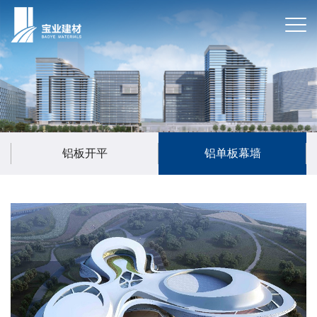
铝板开平
铝单板幕墙