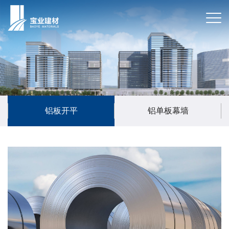
铝板开平
铝单板幕墙