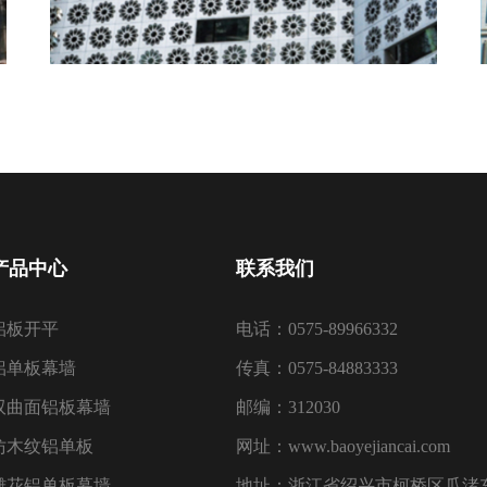
产品中心
联系我们
铝板开平
电话：0575-89966332
铝单板幕墙
传真：0575-84883333
双曲面铝板幕墙
邮编：312030
仿木纹铝单板
网址：www.baoyejiancai.com
雕花铝单板幕墙
地址：浙江省绍兴市柯桥区瓜渚东