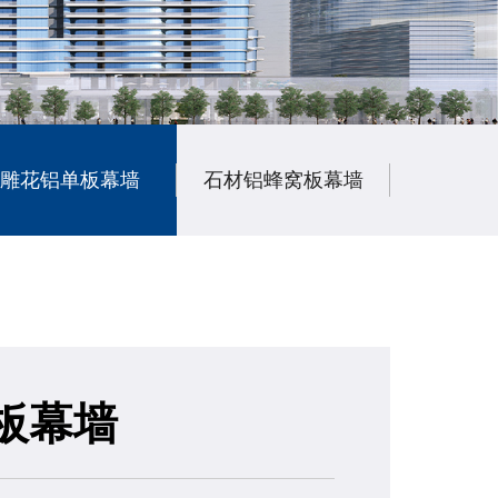
雕花铝单板幕墙
石材铝蜂窝板幕墙
陶瓷铝
板幕墙