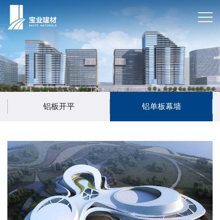
铝板开平
铝单板幕墙