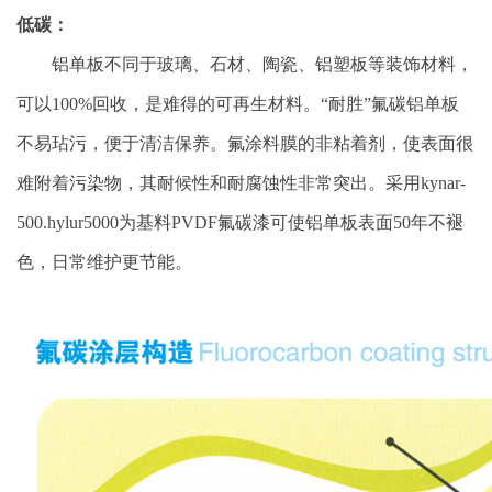
低碳：
铝单板不同于玻璃、石材、陶瓷、铝塑板等装饰材料，
可以100%回收，是难得的可再生材料。“耐胜”氟碳铝单板
不易玷污，便于清洁保养。氟涂料膜的非粘着剂，使表面很
难附着污染物，其耐候性和耐腐蚀性非常突出。采用kynar-
500.hylur5000为基料PVDF氟碳漆可使铝单板表面50年不褪
色，日常维护更节能。