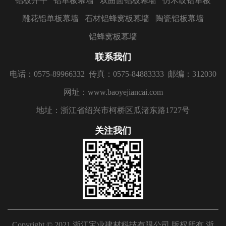
铝板开平
铝单板幕墙
双曲面铝板幕墙
仿木纹铝单板
雕花铝单板幕墙
石材铝蜂窝板幕墙
陶瓷铝板幕墙
铝蜂窝板幕墙
联系我们
电话：0575-89966332
传真：0575-84883333
邮编：312030
网址：www.baoyejiancai.com
地址：浙江省绍兴市柯桥区瓜渚东路1727号
关注我们
Copyright © 2021 浙江宝业建材科技有限公司 版权所有
浙