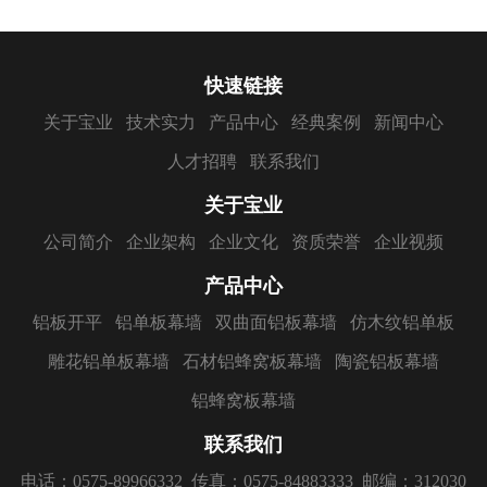
快速链接
关于宝业
技术实力
产品中心
经典案例
新闻中心
人才招聘
联系我们
关于宝业
公司简介
企业架构
企业文化
资质荣誉
企业视频
产品中心
铝板开平
铝单板幕墙
双曲面铝板幕墙
仿木纹铝单板
雕花铝单板幕墙
石材铝蜂窝板幕墙
陶瓷铝板幕墙
铝蜂窝板幕墙
联系我们
电话：0575-89966332
传真：0575-84883333
邮编：312030