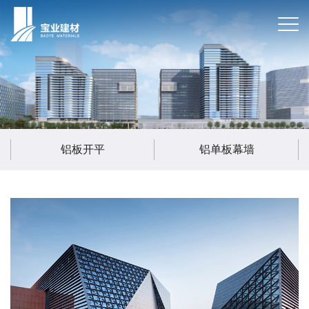
铝板开平
铝单板幕墙