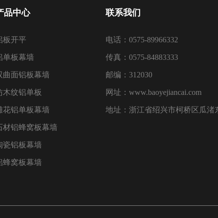
产品中心
联系我们
铝板开平
电话：0575-89966332
铝单板幕墙
传真：0575-84883333
双曲面铝板幕墙
邮编：312030
仿木纹铝单板
网址：www.baoyejiancai.com
雕花铝单板幕墙
地址：浙江省绍兴市柯桥区瓜渚东
石材铝蜂窝板幕墙
陶瓷铝板幕墙
铝蜂窝板幕墙