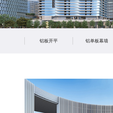
铝板开平
铝单板幕墙