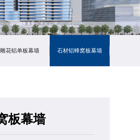
雕花铝单板幕墙
石材铝蜂窝板幕墙
陶瓷铝
窝板幕墙