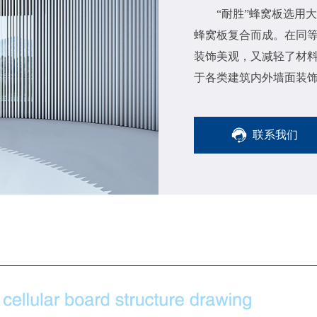
“耐胜”蜂窝板选用
蜂窝板复合而成。在同
装饰美观，又减轻了材
于各类建筑内外墙面装
联系我们