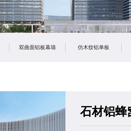
双曲面铝板幕墙
仿木纹铝单板
石材铝蜂