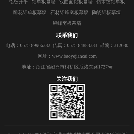
铝板开平
铝单板幕墙
双曲面铝板幕墙
仿木纹铝单板
雕花铝单板幕墙
石材铝蜂窝板幕墙
陶瓷铝板幕墙
铝蜂窝板幕墙
联系我们
电话：0575-89966332
传真：0575-84883333
邮编：312030
网址：www.baoyejiancai.com
地址：浙江省绍兴市柯桥区瓜渚东路1727号
关注我们