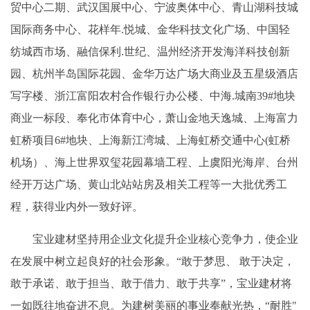
贸中心二期、武汉国展中心、宁波奥体中心、青山湖科技城
国际商务中心、花样年.悦城、金华科技文化广场、中国轻
纺城西市场、融信保利.世纪、温州经济开发海洋科技创新
园、杭州半岛国际花园、金华万达广场大商业及五星级酒店
写字楼、浙江富阳农村合作银行办公楼、中海.城南39#地块
商业一标段、奉化市体育中心，萧山金地天逸城、上海富力
虹桥项目6#地块、上海新江湾城、上海虹桥交通中心(虹桥
机场）、海上世界双玺花园幕墙工程、上虞阳光海岸、台州
经开万达广场、黄山北站站房及相关工程等一大批优秀工
程，获得业内外一致好评。
宝业建材坚持用企业文化提升企业核心竞争力，使企业
在发展中树立起良好的社会形象。“敢于梦思、 敢于决定，
敢于承诺、敢于担当、敢于借力、敢于共享”，宝业建材将
一如既往地奋进不息。为建树美丽的事业奉献光热，“耐胜"