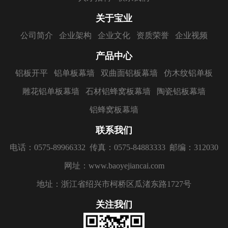
关于宝业
公司简介
企业架构
企业文化
资质荣誉
企业视频
产品中心
铝板开平
铝单板幕墙
双曲面铝板幕墙
仿木纹铝单板
雕花铝单板幕墙
石材铝蜂窝板幕墙
陶瓷铝板幕墙
铝蜂窝板幕墙
联系我们
电话：0575-89966332
传真：0575-84883333
邮编：312030
网址：www.baoyejiancai.com
地址：浙江省绍兴市柯桥区瓜渚东路1727号
关注我们