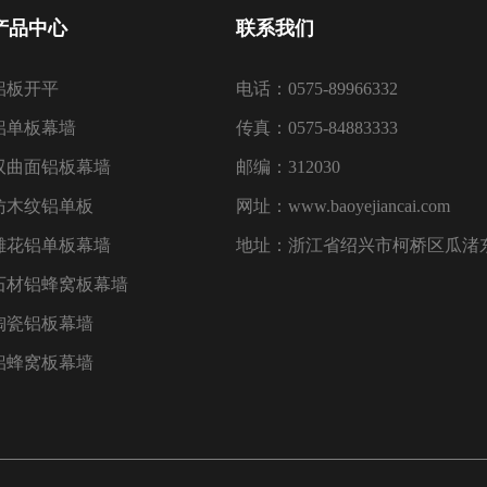
产品中心
联系我们
铝板开平
电话：0575-89966332
铝单板幕墙
传真：0575-84883333
双曲面铝板幕墙
邮编：312030
仿木纹铝单板
网址：www.baoyejiancai.com
雕花铝单板幕墙
地址：浙江省绍兴市柯桥区瓜渚东
石材铝蜂窝板幕墙
陶瓷铝板幕墙
铝蜂窝板幕墙