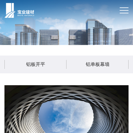
铝板开平
铝单板幕墙