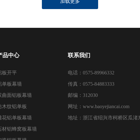
加载更多
产品中心
联系我们
铝板开平
电话：0575-89966332
铝单板幕墙
传真：0575-84883333
双曲面铝板幕墙
邮编：312030
仿木纹铝单板
网址：www.baoyejiancai.com
雕花铝单板幕墙
地址：浙江省绍兴市柯桥区瓜渚东
石材铝蜂窝板幕墙