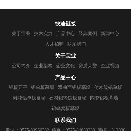
快速链接
关于宝业
技术实力
产品中心
经典案例
新闻中心
人才招聘
联系我们
关于宝业
公司简介
企业架构
企业文化
资质荣誉
企业视频
产品中心
铝板开平
铝单板幕墙
双曲面铝板幕墙
仿木纹铝单板
雕花铝单板幕墙
石材铝蜂窝板幕墙
陶瓷铝板幕墙
铝蜂窝板幕墙
联系我们
电话：0575-89966332
传真：0575-84883333
邮编：312030