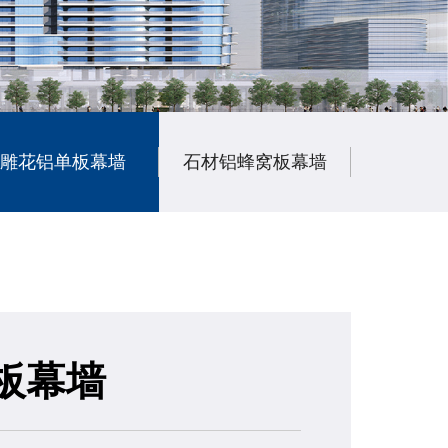
雕花铝单板幕墙
石材铝蜂窝板幕墙
陶瓷铝
板幕墙