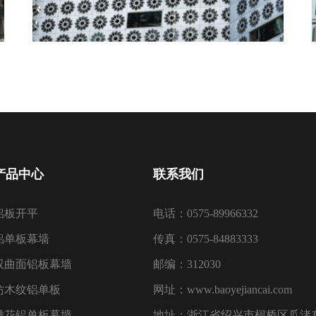
产品中心
联系我们
铝板开平
电话：0575-89966332
铝单板幕墙
传真：0575-84883333
双曲面铝板幕墙
邮编：312030
仿木纹铝单板
网址：www.baoyejiancai.com
雕花铝单板幕墙
地址：浙江省绍兴市柯桥区瓜渚东