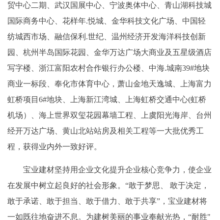
贸中心二期、武汉国展中心、宁波奥体中心、青山湖科技城
国际商务中心、花样年.悦城、金华科技文化广场、中国轻
纺城西市场、融信保利.世纪、温州经济开发海洋科技创新
园、杭州半岛国际花园、金华万达广场大商业及五星级酒店
写字楼、浙江富阳农村合作银行办公楼、中海.城南39#地块
商业一标段、奉化市体育中心，萧山金地天逸城、上海富力
虹桥项目6#地块、上海新江湾城、上海虹桥交通中心(虹桥
机场）、海上世界双玺花园幕墙工程、上虞阳光海岸、台州
经开万达广场、黄山北站站房及相关工程等一大批优秀工
程，获得业内外一致好评。
宝业建材坚持用企业文化提升企业核心竞争力，使企业
在发展中树立起良好的社会形象。“敢于梦思、 敢于决定，
敢于承诺、敢于担当、敢于借力、敢于共享”，宝业建材将
一如既往地奋进不息。为建树美丽的事业奉献光热，“耐胜"