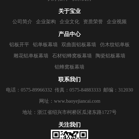
关于宝业
公司简介
企业架构
企业文化
资质荣誉
企业视频
产品中心
铝板开平
铝单板幕墙
双曲面铝板幕墙
仿木纹铝单板
雕花铝单板幕墙
石材铝蜂窝板幕墙
陶瓷铝板幕墙
铝蜂窝板幕墙
联系我们
电话：0575-89966332
传真：0575-84883333
邮编：312030
网址：www.baoyejiancai.com
地址：浙江省绍兴市柯桥区瓜渚东路1727号
关注我们