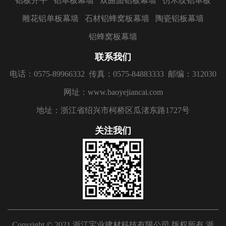
铝板开平
铝单板幕墙
双曲面铝板幕墙
仿木纹铝单板
雕花铝单板幕墙
石材铝蜂窝板幕墙
陶瓷铝板幕墙
铝蜂窝板幕墙
联系我们
电话：0575-89966332
传真：0575-84883333
邮编：312030
网址：www.baoyejiancai.com
地址：浙江省绍兴市柯桥区瓜渚东路1727号
关注我们
Copyright © 2021 浙江宝业建材科技有限公司 版权所有
浙