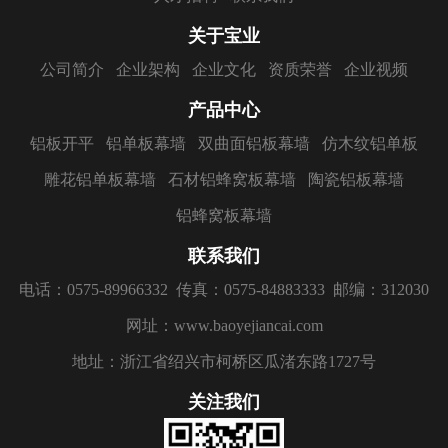
关于宝业
公司简介
企业架构
企业文化
资质荣誉
企业视频
产品中心
铝板开平
铝单板幕墙
双曲面铝板幕墙
仿木纹铝单板
雕花铝单板幕墙
石材铝蜂窝板幕墙
陶瓷铝板幕墙
铝蜂窝板幕墙
联系我们
电话：0575-89966332
传真：0575-84883333
邮编：312030
网址：www.baoyejiancai.com
地址：浙江省绍兴市柯桥区瓜渚东路1727号
关注我们