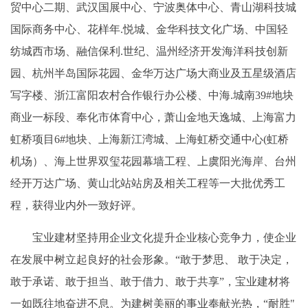
贸中心二期、武汉国展中心、宁波奥体中心、青山湖科技城
国际商务中心、花样年.悦城、金华科技文化广场、中国轻
纺城西市场、融信保利.世纪、温州经济开发海洋科技创新
园、杭州半岛国际花园、金华万达广场大商业及五星级酒店
写字楼、浙江富阳农村合作银行办公楼、中海.城南39#地块
商业一标段、奉化市体育中心，萧山金地天逸城、上海富力
虹桥项目6#地块、上海新江湾城、上海虹桥交通中心(虹桥
机场）、海上世界双玺花园幕墙工程、上虞阳光海岸、台州
经开万达广场、黄山北站站房及相关工程等一大批优秀工
程，获得业内外一致好评。
宝业建材坚持用企业文化提升企业核心竞争力，使企业
在发展中树立起良好的社会形象。“敢于梦思、 敢于决定，
敢于承诺、敢于担当、敢于借力、敢于共享”，宝业建材将
一如既往地奋进不息。为建树美丽的事业奉献光热，“耐胜"