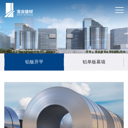
铝板开平
铝单板幕墙