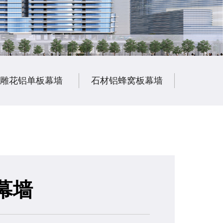
雕花铝单板幕墙
石材铝蜂窝板幕墙
陶瓷铝
幕墙