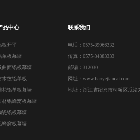
产品中心
联系我们
铝板开平
电话：0575-89966332
铝单板幕墙
传真：0575-84883333
双曲面铝板幕墙
邮编：312030
仿木纹铝单板
网址：www.baoyejiancai.com
雕花铝单板幕墙
地址：浙江省绍兴市柯桥区瓜渚东
石材铝蜂窝板幕墙
陶瓷铝板幕墙
铝蜂窝板幕墙