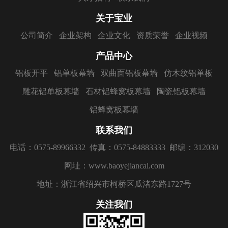
关于宝业
公司简介
企业架构
企业文化
资质荣誉
企业视频
产品中心
铝板开平
铝单板幕墙
双曲面铝板幕墙
仿木纹铝单板
雕花铝单板幕墙
石材铝蜂窝板幕墙
陶瓷铝板幕墙
铝蜂窝板幕墙
联系我们
电话：0575-89966332
传真：0575-84883333
邮编：312030
网址：www.baoyejiancai.com
地址：浙江省绍兴市柯桥区瓜渚东路1727号
关注我们