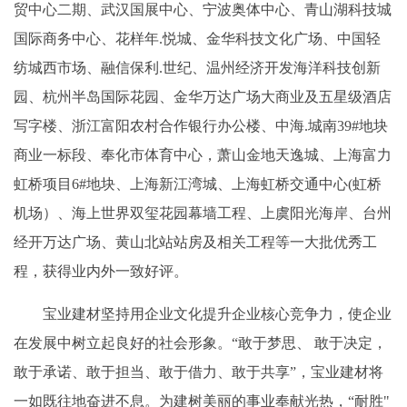
贸中心二期、武汉国展中心、宁波奥体中心、青山湖科技城
国际商务中心、花样年.悦城、金华科技文化广场、中国轻
纺城西市场、融信保利.世纪、温州经济开发海洋科技创新
园、杭州半岛国际花园、金华万达广场大商业及五星级酒店
写字楼、浙江富阳农村合作银行办公楼、中海.城南39#地块
商业一标段、奉化市体育中心，萧山金地天逸城、上海富力
虹桥项目6#地块、上海新江湾城、上海虹桥交通中心(虹桥
机场）、海上世界双玺花园幕墙工程、上虞阳光海岸、台州
经开万达广场、黄山北站站房及相关工程等一大批优秀工
程，获得业内外一致好评。
宝业建材坚持用企业文化提升企业核心竞争力，使企业
在发展中树立起良好的社会形象。“敢于梦思、 敢于决定，
敢于承诺、敢于担当、敢于借力、敢于共享”，宝业建材将
一如既往地奋进不息。为建树美丽的事业奉献光热，“耐胜"