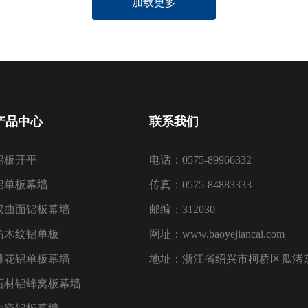
加载更多
产品中心
联系我们
铝板开平
电话：0575-89966332
铝单板幕墙
传真：0575-84883333
双曲面铝板幕墙
邮编：312030
仿木纹铝单板
网址：www.baoyejiancai.com
雕花铝单板幕墙
地址：浙江省绍兴市柯桥区瓜渚东
石材铝蜂窝板幕墙