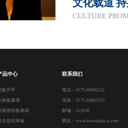
文化载道 
CULTURE PROM
产品中心
联系我们
铝板开平
电话：0575-89966332
铝单板幕墙
传真：0575-84883333
双曲面铝板幕墙
邮编：312030
仿木纹铝单板
网址：www.baoyejiancai.com