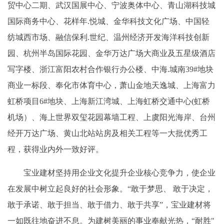
贸中心二期、武汉国展中心、宁波奥体中心、青山湖科技城
国际商务中心、花样年.悦城、金华科技文化广场、中国轻
纺城西市场、融信保利.世纪、温州经济开发海洋科技创新
园、杭州半岛国际花园、金华万达广场大商业及五星级酒店
写字楼、浙江富阳农村合作银行办公楼、中海.城南39#地块
商业一标段、奉化市体育中心，萧山金地天逸城、上海富力
虹桥项目6#地块、上海新江湾城、上海虹桥交通中心(虹桥
机场）、海上世界双玺花园幕墙工程、上虞阳光海岸、台州
经开万达广场、黄山北站站房及相关工程等一大批优秀工
程，获得业内外一致好评。
宝业建材坚持用企业文化提升企业核心竞争力，使企业
在发展中树立起良好的社会形象。“敢于梦思、 敢于决定，
敢于承诺、敢于担当、敢于借力、敢于共享”，宝业建材将
一如既往地奋进不息。为建树美丽的事业奉献光热，“耐胜"