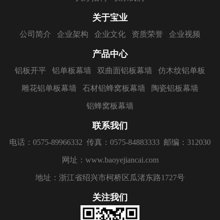
关于宝业
公司简介
企业架构
企业文化
资质荣誉
企业视频
产品中心
铝板开平
铝单板幕墙
双曲面铝板幕墙
仿木纹铝单板
雕花铝单板幕墙
石材铝蜂窝板幕墙
陶瓷铝板幕墙
铝蜂窝板幕墙
联系我们
电话：0575-89966332
传真：0575-84883333
邮编：312030
网址：www.baoyejiancai.com
地址：浙江省绍兴市柯桥区瓜渚东路1727号
关注我们