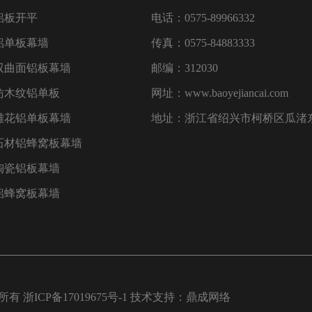
铝板开平
电话：0575-89966332
铝单板幕墙
传真：0575-84883333
双曲面铝板幕墙
邮编：312030
仿木纹铝单板
网址：www.baoyejiancai.com
雕花铝单板幕墙
地址：浙江省绍兴市柯桥区瓜渚东
石材铝蜂窝板幕墙
陶瓷铝板幕墙
铝蜂窝板幕墙
权所有
浙ICP备17019675号-1
技术支持：
鼎成网络