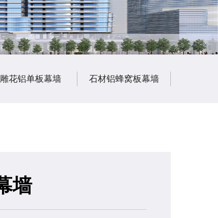
雕花铝单板幕墙
石材铝蜂窝板幕墙
陶瓷铝
幕墙