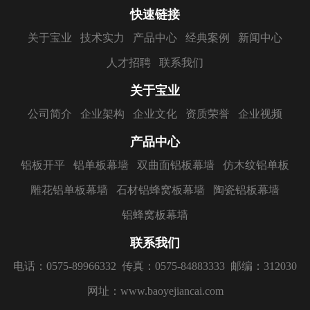
快速链接
关于宝业
技术实力
产品中心
经典案例
新闻中心
人才招聘
联系我们
关于宝业
公司简介
企业架构
企业文化
资质荣誉
企业视频
产品中心
铝板开平
铝单板幕墙
双曲面铝板幕墙
仿木纹铝单板
雕花铝单板幕墙
石材铝蜂窝板幕墙
陶瓷铝板幕墙
铝蜂窝板幕墙
联系我们
电话：0575-89966332
传真：0575-84883333
邮编：312030
网址：www.baoyejiancai.com