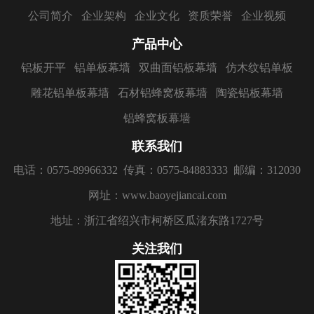
公司简介
企业架构
企业文化
资质荣誉
企业视频
产品中心
铝板开平
铝单板幕墙
双曲面铝板幕墙
仿木纹铝单板
雕花铝单板幕墙
石材铝蜂窝板幕墙
陶瓷铝板幕墙
铝蜂窝板幕墙
联系我们
电话：0575-89966332
传真：0575-84883333
邮编：312030
网址：www.baoyejiancai.com
地址：浙江省绍兴市柯桥区瓜渚东路1727号
关注我们