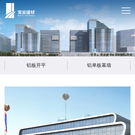
铝板开平
铝单板幕墙