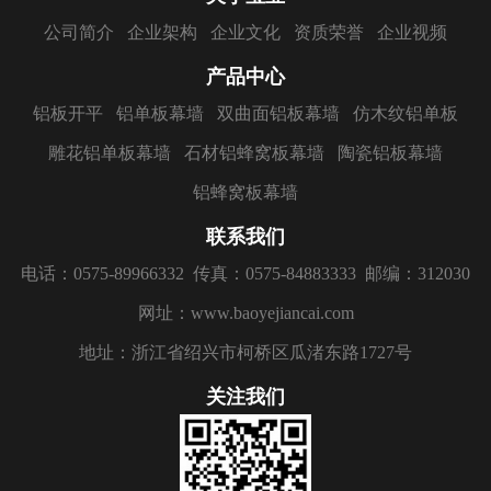
公司简介
企业架构
企业文化
资质荣誉
企业视频
产品中心
铝板开平
铝单板幕墙
双曲面铝板幕墙
仿木纹铝单板
雕花铝单板幕墙
石材铝蜂窝板幕墙
陶瓷铝板幕墙
铝蜂窝板幕墙
联系我们
电话：0575-89966332
传真：0575-84883333
邮编：312030
网址：www.baoyejiancai.com
地址：浙江省绍兴市柯桥区瓜渚东路1727号
关注我们