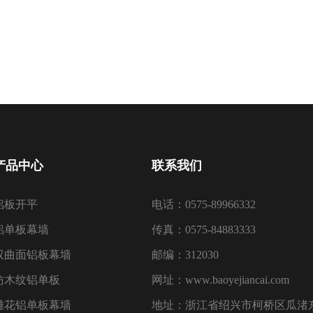
产品中心
联系我们
铝板开平
电话：0575-89966332
铝单板幕墙
传真：0575-84883333
双曲面铝板幕墙
邮编：312030
仿木纹铝单板
网址：www.baoyejiancai.com
雕花铝单板幕墙
地址：浙江省绍兴市柯桥区瓜渚东