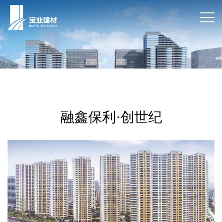
融鑫保利·创世纪