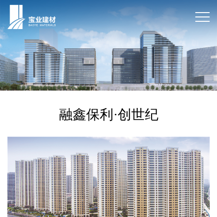
融鑫保利·创世纪