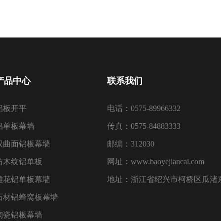
产品中心
联系我们
铝板开平
电话：0575-89966332
铝单板幕墙
传真：0575-84883333
双曲面铝板幕墙
邮编：312030
仿木纹铝单板
网址：www.baoyejiancai.com
雕花铝单板幕墙
地址：浙江省绍兴市柯桥区瓜渚东
石材铝蜂窝板幕墙
陶瓷铝板幕墙