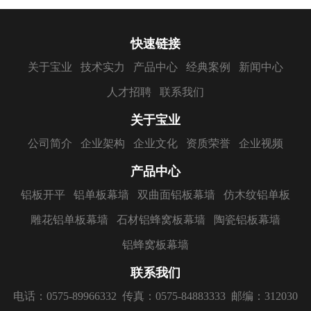
快速链接
关于宝业
技术实力
产品中心
经典案例
新闻中心
人才招聘
联系我们
关于宝业
公司简介
企业架构
企业文化
资质荣誉
企业视频
产品中心
铝板开平
铝单板幕墙
双曲面铝板幕墙
仿木纹铝单板
雕花铝单板幕墙
石材铝蜂窝板幕墙
陶瓷铝板幕墙
铝蜂窝板幕墙
联系我们
电话：0575-89966332
传真：0575-84883333
邮编：312030