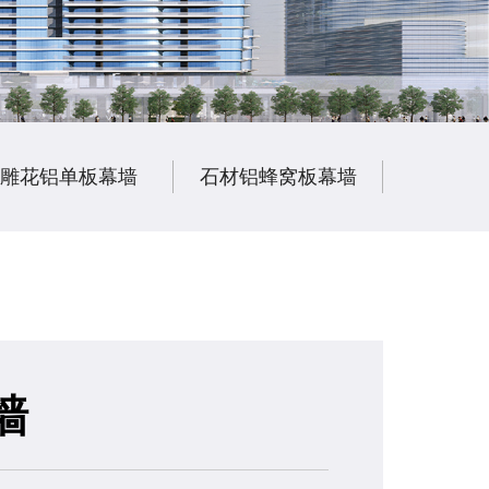
雕花铝单板幕墙
石材铝蜂窝板幕墙
陶瓷铝
墙