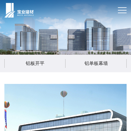
铝板开平
铝单板幕墙