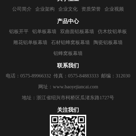
公司简介
企业架构
企业文化
资质荣誉
企业视频
产品中心
铝板开平
铝单板幕墙
双曲面铝板幕墙
仿木纹铝单板
雕花铝单板幕墙
石材铝蜂窝板幕墙
陶瓷铝板幕墙
铝蜂窝板幕墙
联系我们
电话：0575-89966332
传真：0575-84883333
邮编：312030
网址：www.baoyejiancai.com
地址：浙江省绍兴市柯桥区瓜渚东路1727号
关注我们