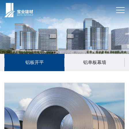
铝板开平
铝单板幕墙