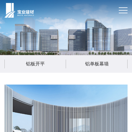
铝板开平
铝单板幕墙