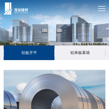
铝板开平
铝单板幕墙