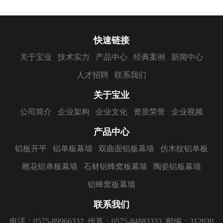
快速链接
关于宝业
技术实力
产品中心
经典案例
新闻中心
人才招聘
联系我们
关于宝业
公司简介
企业架构
企业文化
资质荣誉
企业视频
产品中心
铝板开平
铝单板幕墙
双曲面铝板幕墙
仿木纹铝单板
雕花铝单板幕墙
石材铝蜂窝板幕墙
陶瓷铝板幕墙
铝蜂窝板幕墙
联系我们
电话：0575-89966332
传真：0575-84883333
邮编：312030