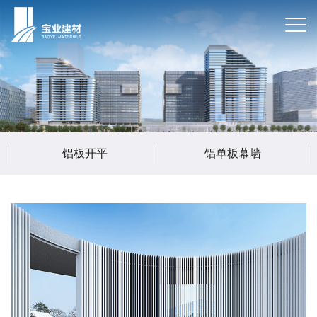
铝板开平
铝单板幕墙