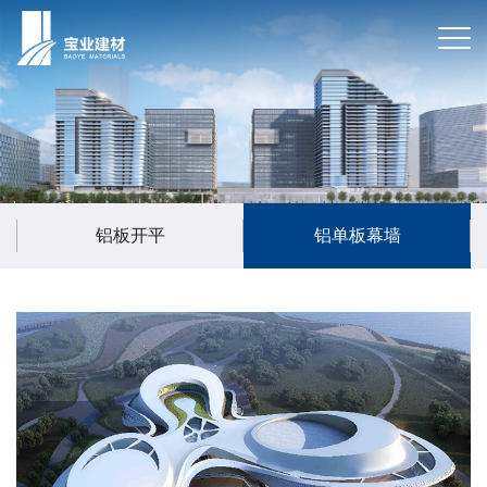
铝板开平
铝单板幕墙