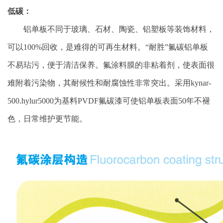
低碳：
铝单板不同于玻璃、石材、陶瓷、铝塑板等装饰材料，
可以100%回收，是难得的可再生材料。“耐胜”氟碳铝单板
不易玷污，便于清洁保养。氟涂料膜的非粘着剂，使表面很
难附着污染物，其耐候性和耐腐蚀性非常突出。采用kynar-
500.hylur5000为基料PVDF氟碳漆可使铝单板表面50年不褪
色，日常维护更节能。